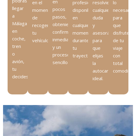
podrás
en
en el
profesional
resolviendo
lo
llegar
pocos
momento
disponible
cualquier
necesario
a
pasos,
de
en
duda
para
Málaga
obteniendo
recoger
cualquier
y
que
en
confirmación
tu
momento
asesorándote
disfrutes
coche,
inmediata
vehículo.
durante
para
de tu
tren
y un
tu
que
viaje
o
proceso
trayecto.
elijas
con
avión,
sencillo.
la
total
tu
autocaravana
comodidad
decides.
ideal.