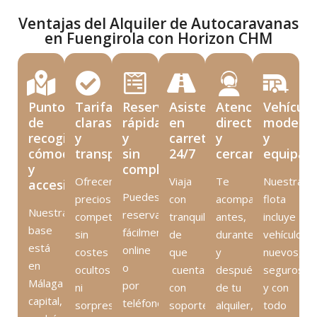
Ventajas del Alquiler de Autocaravanas
en Fuengirola con Horizon CHM
Punto
Tarifas
Reserva
Asistencia
Atención
Vehículo
de
claras
rápida
en
directa
modern
recogida
y
y
carretera
y
y
cómodo
transparentes
sin
24/7
cercana
equipad
y
complicaciones
Ofrecemos
Viaja
Te
Nuestra
accesible
Puedes
precios
con
acompañamos
flota
Nuestra
reservar
competitivos
tranquilidad
antes,
incluye
base
fácilmente
sin
de
durante
vehículos
está
online
costes
que
y
nuevos,
en
o
ocultos
cuentas
después
seguros
Málaga
por
ni
con
de tu
y con
capital,
teléfono
sorpresas
soporte
alquiler,
todo